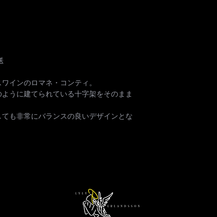
す。
は出来かねますの
送料は別途頂戴
商品はご発送前に
さ、または同梱
品を厳重に行って
すので、詳細は
品が不良品の場合
完成品はご注文後
返品後、良品と交
す。
送
す。但し、ハンド
受注製作の作品
品とは認められませ
期間を約30日
スワインのロマネ・コンティ。
場合を除き、返品
ます。但し、作
のように建てられている十字架をそのまま
ださい。
必要とするもの
。
詳細をご確認く
【システム処理の
しても非常にバランスの良いデザインとな
ヤマト運輸にて
項】
お届け日時のご
完成品有りの商品
ご了承ください
て一斉にご購入の
ムの処理が追いつ
ず、ご購入お手続
合がございます。
上記のようなダブ
購入者様におきま
え、ご返金をさせ