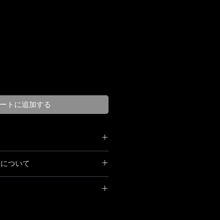
ートに追加する
NTI / Pendant
送について
H 94mm
記となります。
 その後発送
レジットカード（VISA /
となります
D / AMEX）のみのご決済となりま
ャンセルについて】
palが利用出来る場合もございま
ャンセルや仕様変更のお受け付け