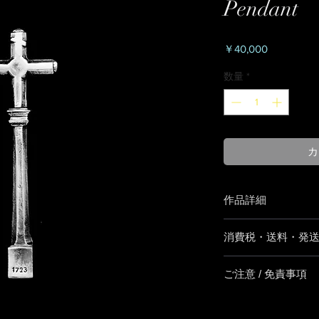
Pendant
価
￥40,000
格
数量
*
カ
作品詳細
作品名：ROMANEE CO
消費税・送料・発
素材： Silver925
サイズ：W 30mm × 
価格は税別の表
製作期間：約一ヶ月
ご注意 / 免責事項
お支払い方法はク
※チェーンは別売
MASTER CAR
【返品／交換／キ
す。またはPay
ご注文確定後のキ